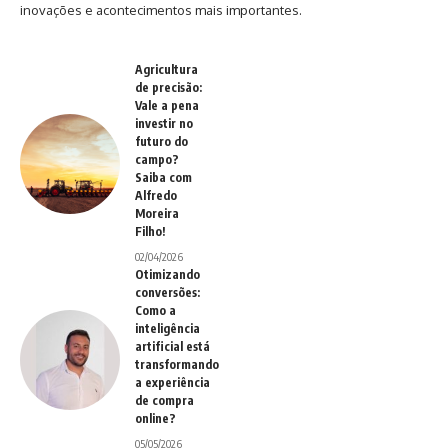
inovações e acontecimentos mais importantes.
Agricultura
de precisão:
Vale a pena
investir no
futuro do
campo?
Saiba com
Alfredo
Moreira
Filho!
02/04/2026
Otimizando
conversões:
Como a
inteligência
artificial está
transformando
a experiência
de compra
online?
05/05/2026