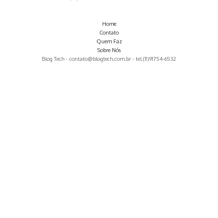
Home
Contato
Quem Faz
Sobre Nós
Blog Tech -
contato@blogtech.com.br
- tel.(11)91754-6532