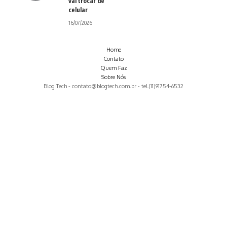
vai trocar de
celular
16/07/2026
Home
Contato
Quem Faz
Sobre Nós
Blog Tech -
contato@blogtech.com.br
- tel.(11)91754-6532