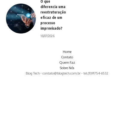
O que
diferencia uma
reestruturação
eficaz de um
processo
improvisado?
16/07/2026
Home
Contato
Quem Faz
Sobre Nós
Blog Tech -
contato@blogtech.com.br
- tel.(11)91754-6532