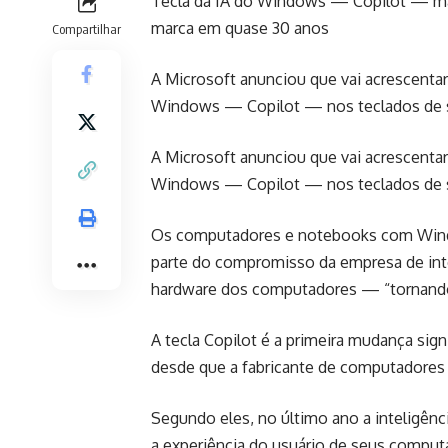
Tecla da IA do Windows — Copilot — marc
marca em quase 30 anos
Compartilhar
A Microsoft anunciou que vai acrescentar u
Windows — Copilot — nos teclados de 
A Microsoft anunciou que vai acrescentar u
Windows — Copilot — nos teclados de 
Os computadores e notebooks com Windo
parte do compromisso da empresa de integr
hardware dos computadores — “tornando
A tecla Copilot é a primeira mudança sig
desde que a fabricante de computadores 
Segundo eles, no último ano a inteligência 
a experiência do usuário de seus comput