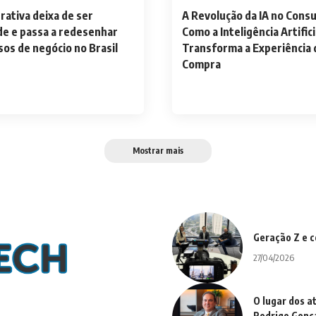
rativa deixa de ser
A Revolução da IA no Cons
de e passa a redesenhar
Como a Inteligência Artifici
os de negócio no Brasil
Transforma a Experiência 
Compra
Mostrar mais
Geração Z e c
27/04/2026
O lugar dos a
Rodrigo Gonç