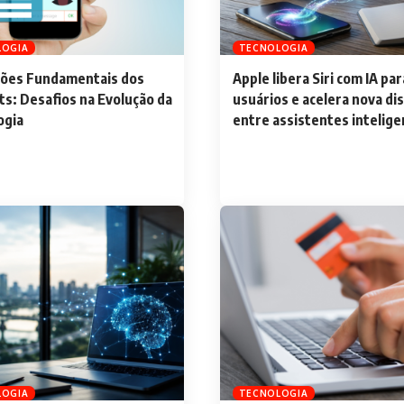
LOGIA
TECNOLOGIA
ções Fundamentais dos
Apple libera Siri com IA pa
s: Desafios na Evolução da
usuários e acelera nova di
ogia
entre assistentes intelig
LOGIA
TECNOLOGIA