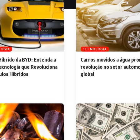
LOGIA
TECNOLOGIA
íbrido da BYD: Entenda a
Carros movidos a água pr
ecnologia que Revoluciona
revolução no setor automo
ulos Híbridos
global