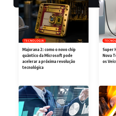
TECNOLOGIA
TECNO
Majorana 2: como o novo chip
Super H
quântico da Microsoft pode
Nova T
acelerar a próxima revolução
os Veíc
tecnológica