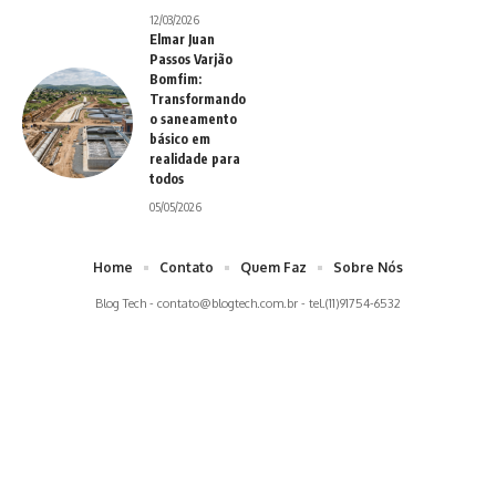
12/03/2026
Elmar Juan
Passos Varjão
Bomfim:
Transformando
o saneamento
básico em
realidade para
todos
05/05/2026
Home
Contato
Quem Faz
Sobre Nós
Blog Tech -
contato@blogtech.com.br
- tel.(11)91754-6532