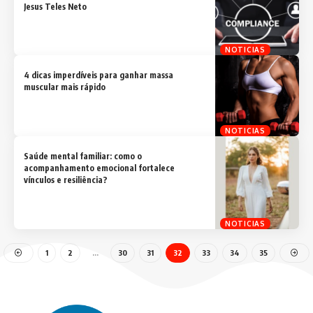
Jesus Teles Neto
NOTICIAS
4 dicas imperdíveis para ganhar massa
muscular mais rápido
NOTICIAS
Saúde mental familiar: como o
acompanhamento emocional fortalece
vínculos e resiliência?
NOTICIAS
1
2
…
30
31
32
33
34
35