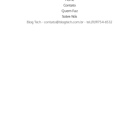
Contato
Quem Faz
Sobre Nós
Blog Tech -
contato@blogtech.com.br
- tel.(11)91754-6532