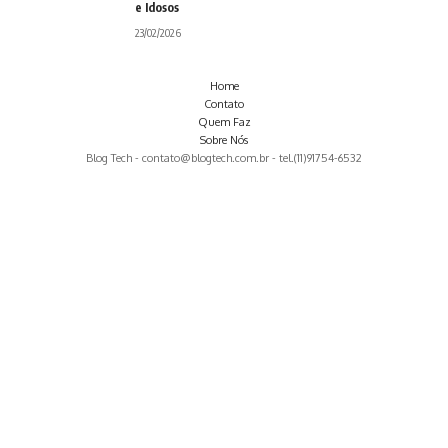
e Idosos
23/02/2026
Home
Contato
Quem Faz
Sobre Nós
Blog Tech -
contato@blogtech.com.br
- tel.(11)91754-6532