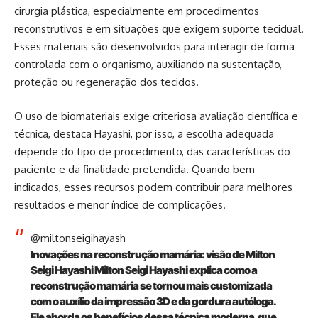
cirurgia plástica, especialmente em procedimentos
reconstrutivos e em situações que exigem suporte tecidual.
Esses materiais são desenvolvidos para interagir de forma
controlada com o organismo, auxiliando na sustentação,
proteção ou regeneração dos tecidos.
O uso de biomateriais exige criteriosa avaliação científica e
técnica, destaca Hayashi, por isso, a escolha adequada
depende do tipo de procedimento, das características do
paciente e da finalidade pretendida. Quando bem
indicados, esses recursos podem contribuir para melhores
resultados e menor índice de complicações.
@miltonseigihayash
Inovações na reconstrução mamária: visão de Milton
Seigi Hayashi Milton Seigi Hayashi explica como a
reconstrução mamária se tornou mais customizada
com o auxílio da impressão 3D e da gordura autóloga.
Ele aborda os benefícios dessa técnica moderna, que