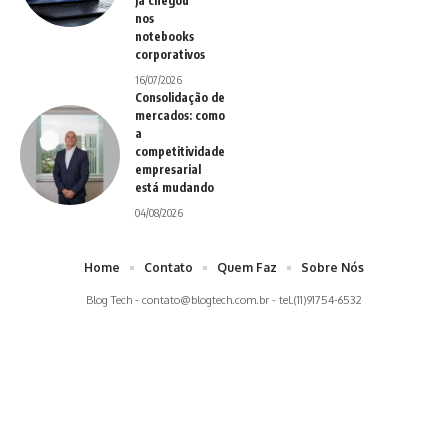
já chegou
nos
notebooks
corporativos
16/07/2026
Consolidação de
mercados: como
a
competitividade
empresarial
está mudando
04/08/2026
Home
Contato
Quem Faz
Sobre Nós
Blog Tech -
contato@blogtech.com.br
- tel.(11)91754-6532