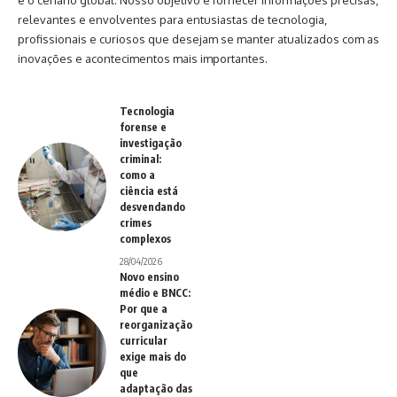
e o cenário global. Nosso objetivo é fornecer informações precisas,
relevantes e envolventes para entusiastas de tecnologia,
profissionais e curiosos que desejam se manter atualizados com as
inovações e acontecimentos mais importantes.
Tecnologia
forense e
investigação
criminal:
como a
ciência está
desvendando
crimes
complexos
28/04/2026
Novo ensino
médio e BNCC:
Por que a
reorganização
curricular
exige mais do
que
adaptação das