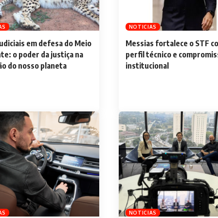
AS
NOTICIAS
udiciais em defesa do Meio
Messias fortalece o STF c
e: o poder da justiça na
perfil técnico e compromis
ão do nosso planeta
institucional
AS
NOTICIAS