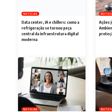
NOTICIAS
NOTICI
Data center, IA e chillers: como a
Ações j
refrigeração se tornou peça
Ambient
central da infraestrutura digital
proteç
moderna
NOTICIAS
NOTICI