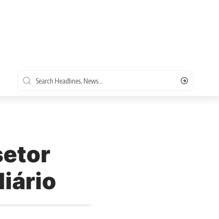
setor
iário