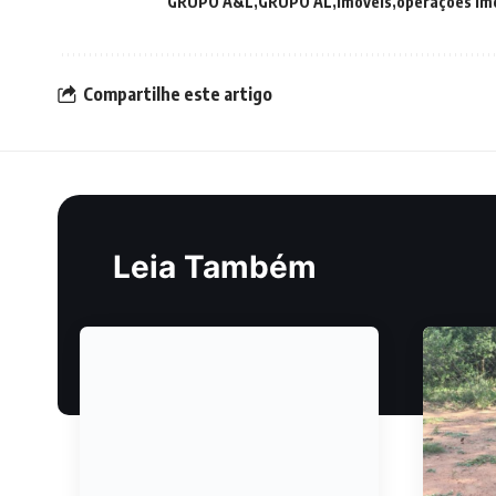
GRUPO A&L
GRUPO AL
Imóveis
operações imo
Compartilhe este artigo
Leia Também