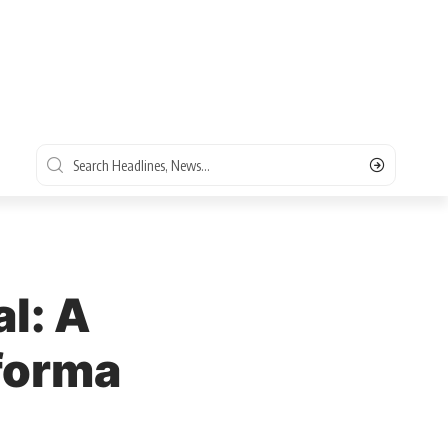
s
l: A
forma